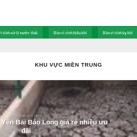
i sinh xử lý nước thải
Bùn vi sinh hiếu khí
Bùn vi sinh kỵ khí
KHU VỰC MIỀN TRUNG
THU GOM BÙN THẢI
 Yên Bái Bảo Long giá rẻ nhiều ưu
đãi