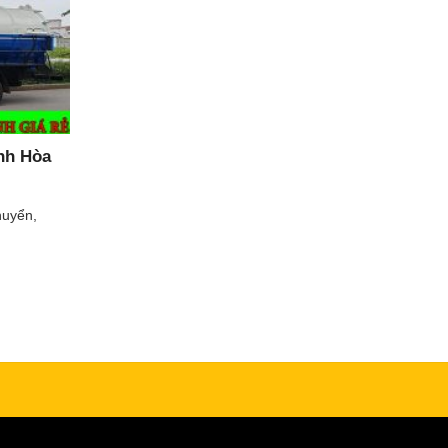
ánh Hòa
huyển,