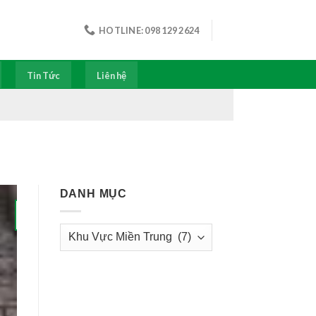
HOTLINE: 098 129 2624
Tin Tức
Liên hệ
DANH MỤC
Danh
Mục
THU GOM BÙN T
Thu gom bùn thải Vĩnh Phúc 
ưu đãi