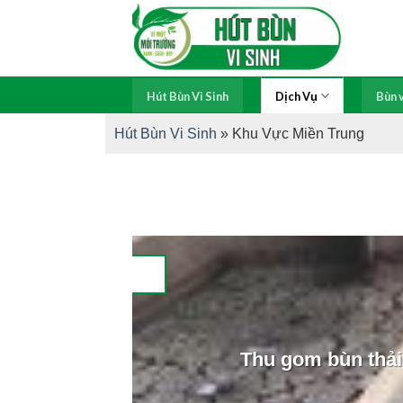
Skip
to
content
Hút Bùn Vi Sinh
Dịch Vụ
Bùn v
Hút Bùn Vi Sinh
»
Khu Vực Miền Trung
Thu gom bùn thải