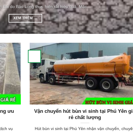
 Bái do Bảo Long thực hiện rất hiệu quả. Mặc...
XEM THÊM
→
ợng ưu
Vận chuyển hút bùn vi sinh tại Phú Yên g
rẻ chất lượng
dịch vụ
Hút bùn vi sinh tại Phú Yên nhận vận chuyển, chuyê