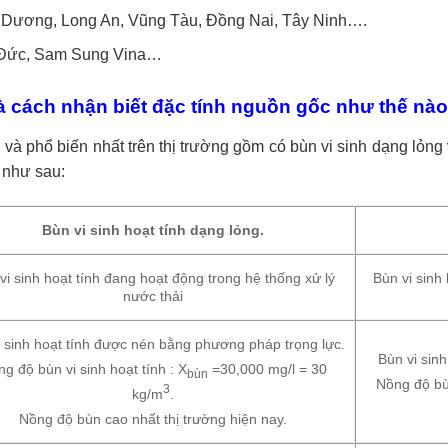
h Dương, Long An, Vũng Tàu, Đồng Nai, Tây Ninh….
g Đức, Sam Sung Vina…
à cách nhận biết đặc tính nguồn gốc như thế nào
và phổ biến nhất trên thị trường gồm có bùn vi sinh dạng lỏng v
t như sau:
Bùn vi sinh hoạt tính dạng lỏng.
vi sinh hoạt tính đang hoạt động trong hệ thống xử lý
Bùn vi sinh
nước thải
i sinh hoạt tính được nén bằng phương pháp trọng lực.
Bùn vi sin
g độ bùn vi sinh hoạt tính : X
=30,000 mg/l = 30
bùn
Nồng độ bù
3
kg/m
.
Nồng độ bùn cao nhất thị trường hiện nay.