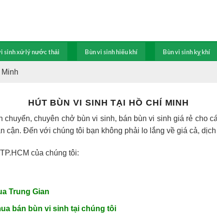
i sinh xử lý nước thải
Bùn vi sinh hiếu khí
Bùn vi sinh kỵ khí
í Minh
HÚT BÙN VI SINH TẠI HỒ CHÍ MINH
chuyển, chuyên chở bùn vi sinh, bán bùn vi sinh giá rẻ cho các
 cận. Đến với chúng tôi bạn không phải lo lắng về giá cả, dịch
h TP.HCM của chúng tôi:
ua Trung Gian
a bán bùn vi sinh tại chúng tôi