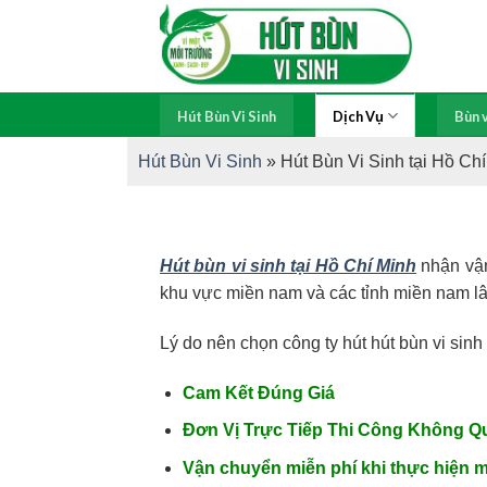
Skip
to
content
Hút Bùn Vi Sinh
Dịch Vụ
Bùn v
Hút Bùn Vi Sinh
»
Hút Bùn Vi Sinh tại Hồ Ch
Hút bùn vi sinh tại Hồ Chí Minh
nhận vận 
khu vực miền nam và các tỉnh miền nam lân
Lý do nên chọn công ty hút hút bùn vi sin
Cam Kết Đúng Giá
Đơn Vị Trực Tiếp Thi Công Không Q
Vận chuyển miễn phí khi thực hiện mu