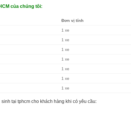
PHCM của chúng tôi:
Đơn vị tính
1 xe
1 xe
1 xe
1 xe
1 xe
1 xe
1 xe
sinh tại tphcm cho khách hàng khi có yêu cầu: