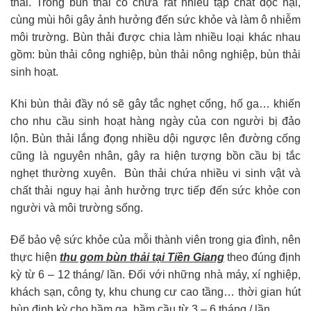
thải. Trong bùn thải có chứa rất nhiều tạp chất độc hại,
cùng mùi hôi gây ảnh hưởng đến sức khỏe và làm ô nhiễm
môi trường. Bùn thải được chia làm nhiều loại khác nhau
gồm: bùn thải công nghiệp, bùn thải nông nghiệp, bùn thải
sinh hoạt.
Khi bùn thải đầy nó sẽ gây tắc nghẹt cống, hố ga… khiến
cho nhu cầu sinh hoạt hàng ngày của con người bị đảo
lộn. Bùn thải lắng đọng nhiều dội ngược lên đường cống
cũng là nguyên nhân, gây ra hiện tượng bồn cầu bị tắc
nghẹt thường xuyên. Bùn thải chứa nhiều vi sinh vật và
chất thải nguy hại ảnh hưởng trực tiếp đến sức khỏe con
người và môi trường sống.
Để bảo vệ sức khỏe của mỗi thành viên trong gia đình, nên
thực hiện
thu gom bùn thải tại Tiền Giang
theo đúng định
kỳ từ 6 – 12 tháng/ lần. Đối với những nhà máy, xí nghiệp,
khách sạn, công ty, khu chung cư cao tầng… thời gian hút
bùn định kỳ cho hầm ga, hầm cầu từ 3 – 6 tháng / lần.